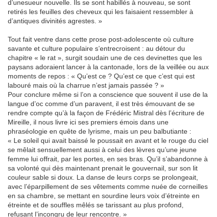
d’unesueur nouvelle. Ils se sont habillés à nouveau, se sont
retirés les feuilles des cheveux qui les faisaient ressembler à
d’antiques divinités agrestes. »
Tout fait ventre dans cette prose post-adolescente où culture
savante et culture populaire s’entrecroisent : au détour du
chapitre « le rat », surgit soudain une de ces devinettes que les
paysans adoraient lancer à la cantonade, lors de la veillée ou aux
moments de repos : « Qu’est ce ? Qu’est ce que c’est qui est
labouré mais où la charrue n’est jamais passée ? »
Pour conclure même si l’on a conscience que souvent il use de la
langue d’oc comme d’un paravent, il est très émouvant de se
rendre compte qu’à la façon de Frédéric Mistral dès l’écriture de
Mireille, il nous livre ici ses premiers émois dans une
phraséologie en quête de lyrisme, mais un peu balbutiante :
« Le soleil qui avait baissé le poussait en avant et le rouge du ciel
se mêlait sensuellement aussi à celui des lèvres qu’une jeune
femme lui offrait, par les portes, en ses bras. Qu’il s’abandonne à
sa volonté qui dès maintenant prenait le gouvernail, sur son lit
couleur sable si doux. La danse de leurs corps se prolongeait,
avec l’éparpillement de ses vêtements comme nuée de corneilles
en sa chambre, se mettant en sourdine leurs voix d’étreinte en
étreinte et de souffles mêlés se tarissant au plus profond,
refusant l’incongru de leur rencontre. »