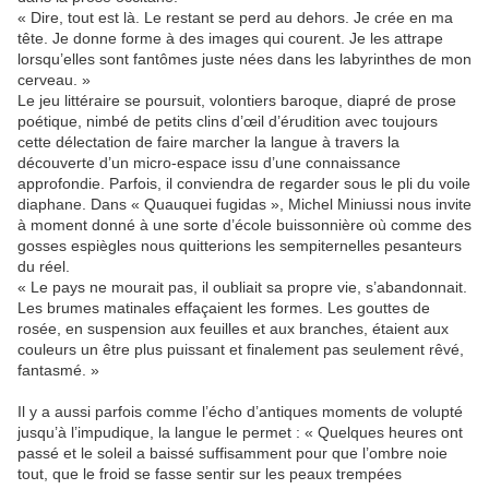
« Dire, tout est là. Le restant se perd au dehors. Je crée en ma
tête. Je donne forme à des images qui courent. Je les attrape
lorsqu’elles sont fantômes juste nées dans les labyrinthes de mon
cerveau. »
Le jeu littéraire se poursuit, volontiers baroque, diapré de prose
poétique, nimbé de petits clins d’œil d’érudition avec toujours
cette délectation de faire marcher la langue à travers la
découverte d’un micro-espace issu d’une connaissance
approfondie. Parfois, il conviendra de regarder sous le pli du voile
diaphane. Dans « Quauquei fugidas », Michel Miniussi nous invite
à moment donné à une sorte d’école buissonnière où comme des
gosses espiègles nous quitterions les sempiternelles pesanteurs
du réel.
« Le pays ne mourait pas, il oubliait sa propre vie, s’abandonnait.
Les brumes matinales effaçaient les formes. Les gouttes de
rosée, en suspension aux feuilles et aux branches, étaient aux
couleurs un être plus puissant et finalement pas seulement rêvé,
fantasmé. »
Il y a aussi parfois comme l’écho d’antiques moments de volupté
jusqu’à l’impudique, la langue le permet : « Quelques heures ont
passé et le soleil a baissé suffisamment pour que l’ombre noie
tout, que le froid se fasse sentir sur les peaux trempées