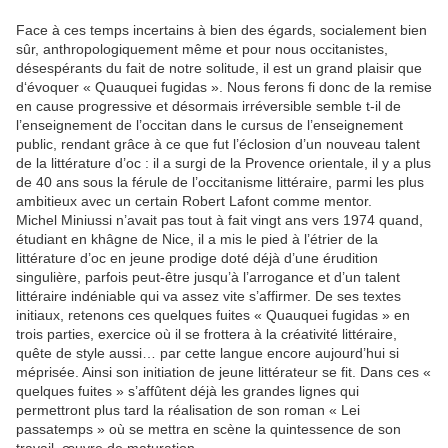
Face à ces temps incertains à bien des égards, socialement bien
sûr, anthropologiquement même et pour nous occitanistes,
désespérants du fait de notre solitude, il est un grand plaisir que
d‘évoquer « Quauquei fugidas ». Nous ferons fi donc de la remise
en cause progressive et désormais irréversible semble t-il de
l’enseignement de l’occitan dans le cursus de l’enseignement
public, rendant grâce à ce que fut l’éclosion d’un nouveau talent
de la littérature d’oc : il a surgi de la Provence orientale, il y a plus
de 40 ans sous la férule de l’occitanisme littéraire, parmi les plus
ambitieux avec un certain Robert Lafont comme mentor.
Michel Miniussi n’avait pas tout à fait vingt ans vers 1974 quand,
étudiant en khâgne de Nice, il a mis le pied à l’étrier de la
littérature d’oc en jeune prodige doté déjà d’une érudition
singulière, parfois peut-être jusqu’à l’arrogance et d’un talent
littéraire indéniable qui va assez vite s’affirmer. De ses textes
initiaux, retenons ces quelques fuites « Quauquei fugidas » en
trois parties, exercice où il se frottera à la créativité littéraire,
quête de style aussi… par cette langue encore aujourd’hui si
méprisée. Ainsi son initiation de jeune littérateur se fit. Dans ces «
quelques fuites » s’affûtent déjà les grandes lignes qui
permettront plus tard la réalisation de son roman « Lei
passatemps » où se mettra en scène la quintessence de son