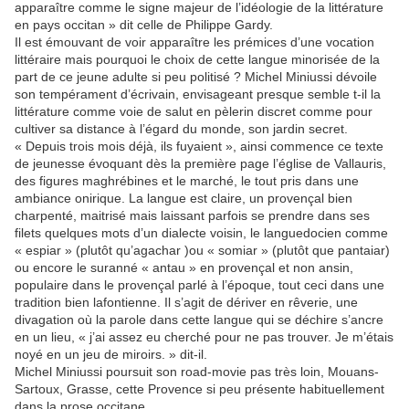
apparaître comme le signe majeur de l’idéologie de la littérature
en pays occitan » dit celle de Philippe Gardy.
Il est émouvant de voir apparaître les prémices d’une vocation
littéraire mais pourquoi le choix de cette langue minorisée de la
part de ce jeune adulte si peu politisé ? Michel Miniussi dévoile
son tempérament d’écrivain, envisageant presque semble t-il la
littérature comme voie de salut en pèlerin discret comme pour
cultiver sa distance à l’égard du monde, son jardin secret.
« Depuis trois mois déjà, ils fuyaient », ainsi commence ce texte
de jeunesse évoquant dès la première page l’église de Vallauris,
des figures maghrébines et le marché, le tout pris dans une
ambiance onirique. La langue est claire, un provençal bien
charpenté, maitrisé mais laissant parfois se prendre dans ses
filets quelques mots d’un dialecte voisin, le languedocien comme
« espiar » (plutôt qu’agachar )ou « somiar » (plutôt que pantaiar)
ou encore le suranné « antau » en provençal et non ansin,
populaire dans le provençal parlé à l’époque, tout ceci dans une
tradition bien lafontienne. Il s’agit de dériver en rêverie, une
divagation où la parole dans cette langue qui se déchire s’ancre
en un lieu, « j’ai assez eu cherché pour ne pas trouver. Je m’étais
noyé en un jeu de miroirs. » dit-il.
Michel Miniussi poursuit son road-movie pas très loin, Mouans-
Sartoux, Grasse, cette Provence si peu présente habituellement
dans la prose occitane.