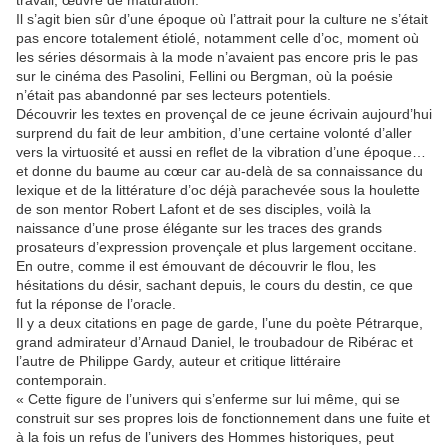
travail, œuvre de maturation.
Il s’agit bien sûr d’une époque où l’attrait pour la culture ne s’était
pas encore totalement étiolé, notamment celle d’oc, moment où
les séries désormais à la mode n’avaient pas encore pris le pas
sur le cinéma des Pasolini, Fellini ou Bergman, où la poésie
n’était pas abandonné par ses lecteurs potentiels.
Découvrir les textes en provençal de ce jeune écrivain aujourd’hui
surprend du fait de leur ambition, d’une certaine volonté d’aller
vers la virtuosité et aussi en reflet de la vibration d’une époque…
et donne du baume au cœur car au-delà de sa connaissance du
lexique et de la littérature d’oc déjà parachevée sous la houlette
de son mentor Robert Lafont et de ses disciples, voilà la
naissance d’une prose élégante sur les traces des grands
prosateurs d’expression provençale et plus largement occitane.
En outre, comme il est émouvant de découvrir le flou, les
hésitations du désir, sachant depuis, le cours du destin, ce que
fut la réponse de l’oracle.
Il y a deux citations en page de garde, l’une du poète Pétrarque,
grand admirateur d’Arnaud Daniel, le troubadour de Ribérac et
l’autre de Philippe Gardy, auteur et critique littéraire
contemporain.
« Cette figure de l’univers qui s’enferme sur lui même, qui se
construit sur ses propres lois de fonctionnement dans une fuite et
à la fois un refus de l’univers des Hommes historiques, peut